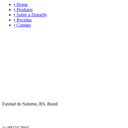
• Home
• Produtos
• Sobre a Domelly
• Receitas
• Contato
Faxinal do Soturno, RS, Brasil
99224.7665